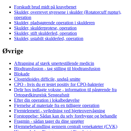
Forskudt brud midt på kravebenet
Skulder, overrevet styresene i skulder (Rotatorcuff ruptur),
operation
Skulder, pladsgørende operation i skulderen
Skulder, skulderprotese, operation
Skulder, stift skulderled, operation
Skulder, ustabilt skulderled, operation
Øvrige
Aftrapning af stærk smertestillende medicin
Blodtransfusion - tag stilling til blodtransfusion
Blokade
Clostridioides difficile, undgå smitte
CPO - hvis du er testet positiv for CPO-bakterier
Delir hos indlagte voksne - information til pårørende fra
Ortopædkirurgisk Sengeafsnit
Efter din operation i lokalbedøvelse
Fjernelse af materiale fra en tidligere operation
Fjerntelemetri - vejledning ved hjerteovervågning
Forstoppelse: Sådan kan du selv forebygge og behandle
Fragmin - sådan tager du dine sprøjter
Hjemmebehandling gennem centralt venekateter (CVK)