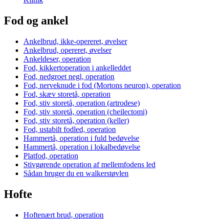
Fod og ankel
Ankelbrud, ikke-opereret, øvelser
Ankelbrud, opereret, øvelser
Ankeldeser, operation
Fod, kikkertoperation i ankelleddet
Fod, nedgroet negl, operation
Fod, nerveknude i fod (Mortons neuron), operation
Fod, skæv storetå, operation
Fod, stiv storetå, operation (artrodese)
Fod, stiv storetå, operation (cheilectomi)
Fod, stiv storetå, operation (keller)
Fod, ustabilt fodled, operation
Hammertå, operation i fuld bedøvelse
Hammertå, operation i lokalbedøvelse
Platfod, operation
Stivgørende operation af mellemfodens led
Sådan bruger du en walkerstøvlen
Hofte
Hoftenært brud, operation