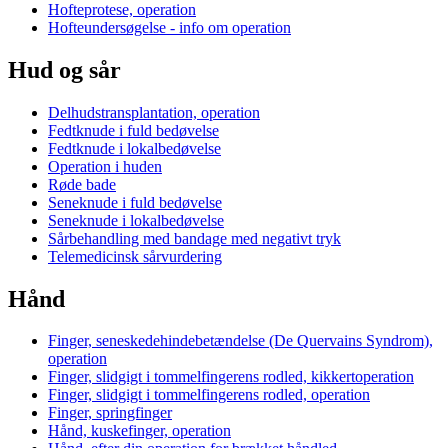
Hofteprotese, operation
Hofteundersøgelse - info om operation
Hud og sår
Delhudstransplantation, operation
Fedtknude i fuld bedøvelse
Fedtknude i lokalbedøvelse
Operation i huden
Røde bade
Seneknude i fuld bedøvelse
Seneknude i lokalbedøvelse
Sårbehandling med bandage med negativt tryk
Telemedicinsk sårvurdering
Hånd
Finger, seneskedehindebetændelse (De Quervains Syndrom),
operation
Finger, slidgigt i tommelfingerens rodled, kikkertoperation
Finger, slidgigt i tommelfingerens rodled, operation
Finger, springfinger
Hånd, kuskefinger, operation