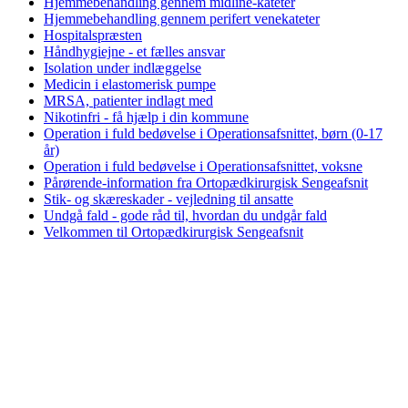
Hjemmebehandling gennem midline-kateter
Hjemmebehandling gennem perifert venekateter
Hospitalspræsten
Håndhygiejne - et fælles ansvar
Isolation under indlæggelse
Medicin i elastomerisk pumpe
MRSA, patienter indlagt med
Nikotinfri - få hjælp i din kommune
Operation i fuld bedøvelse i Operationsafsnittet, børn (0-17
år)
Operation i fuld bedøvelse i Operationsafsnittet, voksne
Pårørende-information fra Ortopædkirurgisk Sengeafsnit
Stik- og skæreskader - vejledning til ansatte
Undgå fald - gode råd til, hvordan du undgår fald
Velkommen til Ortopædkirurgisk Sengeafsnit