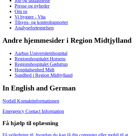
Job og uddannelse
Presse og nyheder
Om os
Vi bygger - Vita
Tilsyns- og kontrolrapporter
Analysefortegnelsen
Andre hjemmesider i Region Midtjylland
Aarhus Universitetshospital
Regionshospitalet Horsens
Regionshospitalet Gødstrup
Hospitalsenhed Midt
Sundhed i Region Midtjylland
In English and German
Notfall Kontaktinformationen
Emergency Contact Information
Få hjælp til oplæsning
Få vejledning til, hvordan du kan få din computer eller mobil til at