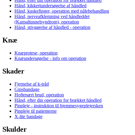
Hånd, efter din operation for brækket håndled
Hånd, kikkertundersøgelse af håndled
Hånd, kuskefinger, operation med nålebehandling
Hånd, nerveafklemning ved håndleddet
(Karpaltunnelsyndrom), operation
Hånd, stivgørelse af håndled - operation
Knæ
Knæprotese, operation
Knæundersøgelse - info om operation
Skader
Fjernelse af k-tråd
Gipsbandage
Hoftenært brud, operation
Hånd, efter din operation for brækket håndled
Pinpleje - instruktion til hjemmesygeplejersken
Pinpleje til patienterne
X-lite bandage
Skulder