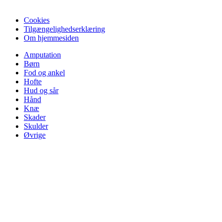
Cookies
Tilgængelighedserklæring
Om hjemmesiden
Amputation
Børn
Fod og ankel
Hofte
Hud og sår
Hånd
Knæ
Skader
Skulder
Øvrige