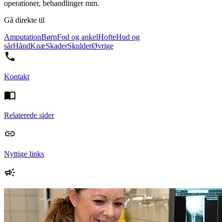
operationer, behandlinger mm.
Gå direkte til
Amputation
Børn
Fod og ankel
Hofte
Hud og
sår
Hånd
Knæ
Skader
Skulder
Øvrige
Kontakt
Relaterede sider
Nyttige links