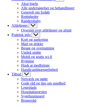
Akut hjælp
Alle undersøgelser og behandlinger
Generelt om forløb
Rettigheder
Randersbaby
Afdelinger
Oversigt over afdelinger og afsnit
Praktisk info
Kort og parkering
Mad og drikke
Besøg og overnatning
Undgå smitte
Mobil og gratis wi-fi
Rygning
Husk at medbringe
Handicaptilgængelighed
Tilbud
Netværk og støtte
Gode råd og tips om sundhed
Legeplads
Hospitalspræsten
Sygehusmuseet
Brugerråd