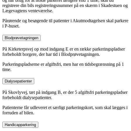
og har brug for at holde parkeret længere end 1 time, skal du
registrere din bils registreringsnummer på en skærm i Skadestuen og
Lægevagtens venteværelse.
Pårørende og besøgende til patienter i Akutmodtagelsen skal parkere
i P-huset.
Blodprøvetagningen
På Kirketerpsvej op mod indgang E er en række parkeringspladser
forbeholdt borgere, der har tid i Blodprøvetagningen.
Parkeringspladserne er afgiftsfri, men har en tidsbegrænsning på 1
time.
Dialysepatienter
På Skovlyvej, tæt på indgang B, er der 5 afgiftsfri parkeringspladser
forbeholdt dialysepatienter.
Patienterne får udleveret et særligt parkeringskort, som skal lægges i
forruden af bilen.
Handicapparkering