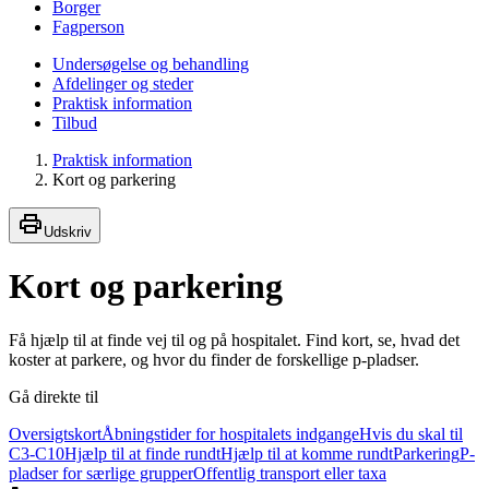
Borger
Fagperson
Undersøgelse og behandling
Afdelinger og steder
Praktisk information
Tilbud
Praktisk information
Kort og parkering
Udskriv
Kort og parkering
Få hjælp til at finde vej til og på hospitalet. Find kort, se, hvad det
koster at parkere, og hvor du finder de forskellige p-pladser.
Gå direkte til
Oversigtskort
Åbningstider for hospitalets indgange
Hvis du skal til
C3-C10
Hjælp til at finde rundt
Hjælp til at komme rundt
Parkering
P-
pladser for særlige grupper
Offentlig transport eller taxa