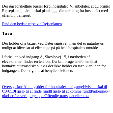
Der går forskellige busser forbi hospitalet. Vi anbefaler, at du bruger
Rejseplanen, når du skal planlægge din tur til og fra hospitalet med
offentlig transport.
Find den bedste rejse via Rejseplanen
Taxa
Der holder ofte taxaer ved Østervangsvej, men det er naturligvis
muligt at blive sat af eller stige på på hele hospitalets område.
I forhallen ved indgang A, Skovlyvej 15, i nærheden af
elevatorerne, findes en telefon. Du kan bruge telefonen til at
kontakte et taxaselskab, hvis der ikke holder en taxa klar uden for
indgangen. Det er gratis at benytte telefonen.
Oversigtskort
Åbningstider for hospitalets indgange
Hvis du skal til
C3-C10
Hjælp til at finde rundt
Hjælp til at komme rundt
Parkering
P-
pladser for særlige grupper
Offentlig transport eller taxa