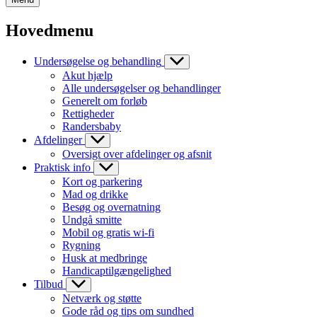
Hovedmenu
Undersøgelse og behandling
Akut hjælp
Alle undersøgelser og behandlinger
Generelt om forløb
Rettigheder
Randersbaby
Afdelinger
Oversigt over afdelinger og afsnit
Praktisk info
Kort og parkering
Mad og drikke
Besøg og overnatning
Undgå smitte
Mobil og gratis wi-fi
Rygning
Husk at medbringe
Handicaptilgængelighed
Tilbud
Netværk og støtte
Gode råd og tips om sundhed