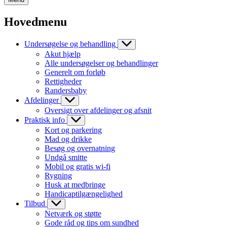
Hovedmenu
Undersøgelse og behandling
Akut hjælp
Alle undersøgelser og behandlinger
Generelt om forløb
Rettigheder
Randersbaby
Afdelinger
Oversigt over afdelinger og afsnit
Praktisk info
Kort og parkering
Mad og drikke
Besøg og overnatning
Undgå smitte
Mobil og gratis wi-fi
Rygning
Husk at medbringe
Handicaptilgængelighed
Tilbud
Netværk og støtte
Gode råd og tips om sundhed