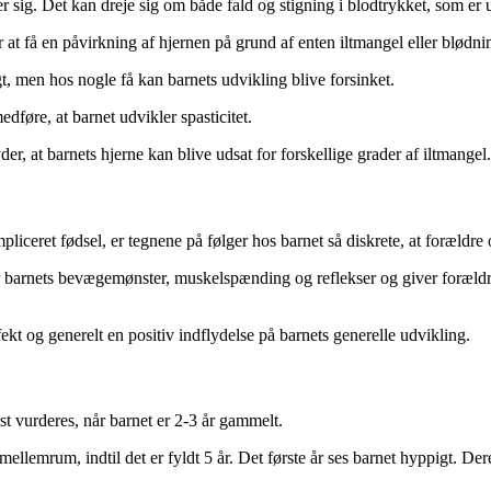
er sig. Det kan dreje sig om både fald og stigning i blodtrykket, som er
for at få en påvirkning af hjernen på grund af enten iltmangel eller blødni
igt, men hos nogle få kan barnets udvikling blive forsinket.
dføre, at barnet udvikler spasticitet.
r, at barnets hjerne kan blive udsat for forskellige grader af iltmangel.
 kompliceret fødsel, er tegnene på følger hos barnet så diskrete, at forældr
r barnets bevægemønster, muskelspænding og reflekser og giver forældre
kt og generelt en positiv indflydelse på barnets generelle udvikling.
t vurderes, når barnet er 2-3 år gammelt.
mellemrum, indtil det er fyldt 5 år. Det første år ses barnet hyppigt. De