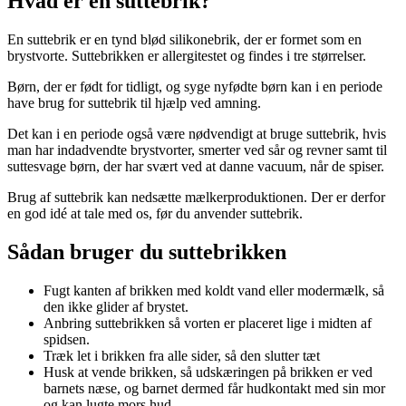
Hvad er en suttebrik?
En suttebrik er en tynd blød silikonebrik, der er formet som en
brystvorte. Suttebrikken er allergitestet og findes i tre størrelser.
Børn, der er født for tidligt, og syge nyfødte børn kan i en periode
have brug for suttebrik til hjælp ved amning.
Det kan i en periode også være nødvendigt at bruge suttebrik, hvis
man har indadvendte brystvorter, smerter ved sår og revner samt til
suttesvage børn, der har svært ved at danne vacuum, når de spiser.
Brug af suttebrik kan nedsætte mælkerproduktionen. Der er derfor
en god idé at tale med os, før du anvender suttebrik.
Sådan bruger du suttebrikken
Fugt kanten af brikken med koldt vand eller modermælk, så
den ikke glider af brystet.
Anbring suttebrikken så vorten er placeret lige i midten af
spidsen.
Træk let i brikken fra alle sider, så den slutter tæt
Husk at vende brikken, så udskæringen på brikken er ved
barnets næse, og barnet dermed får hudkontakt med sin mor
og kan lugte mors hud.