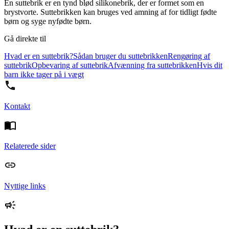
En suttebrik er en tynd blød silikonebrik, der er formet som en
brystvorte. Suttebrikken kan bruges ved amning af for tidligt fødte
børn og syge nyfødte børn.
Gå direkte til
Hvad er en suttebrik?
Sådan bruger du suttebrikken
Rengøring af
suttebrik
Opbevaring af suttebrik
Afvænning fra suttebrikken
Hvis dit
barn ikke tager på i vægt
Kontakt
Relaterede sider
Nyttige links