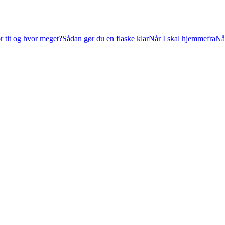
 tit og hvor meget?
Sådan gør du en flaske klar
Når I skal hjemmefra
Når