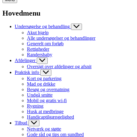
Hovedmenu
Undersøgelse og behandling
Akut hjælp
Alle undersøgelser og behandlinger
Generelt om forløb
Rettigheder
Randersbaby
Afdelinger
Oversigt over afdelinger og afsnit
Praktisk info
Kort og parkering
Mad og drikke
Besøg og overnatning
Undgå smitte
Mobil og gratis wi-fi
Rygning
Husk at medbringe
Handicaptilgængelighed
Tilbud
Netværk og støtte
Gode råd og tips om sundhed