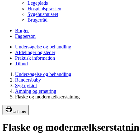
Legeplads
Hospitalspræsten
Sygehusmuseet
Brugerråd
Borger
Fagperson
Undersøgelse og behandling
Afdelinger og steder
Praktisk information
Tilbud
Undersøgelse og behandling
Randersbaby
Syg nyfødt
Amning og ernæring
Flaske og modermælkserstatning
Udskriv
Flaske og modermælkserstatnin