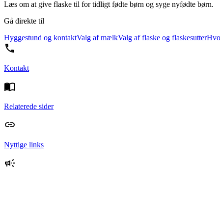
Læs om at give flaske til for tidligt fødte børn og syge nyfødte børn.
Gå direkte til
Hyggestund og kontakt
Valg af mælk
Valg af flaske og flaskesutter
Hvor
Kontakt
Relaterede sider
Nyttige links