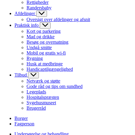
Rettigheder
Randersbaby
Afdelinger
Oversigt over afdelinger og afsnit
Praktisk info
Kort og parkering
Mad og drikke
Besøg og overnatning
Undgå smitte
Mobil og gratis wi-fi
Rygning
Husk at medbringe
Handicaptilgængelighed
Tilbud
Netværk og støtte
Gode råd og tips om sundhed
Legeplads
Hospitalspræsten
Sygehusmuseet
Brugerråd
Borger
Fagperson
Undersøgelse og behandling