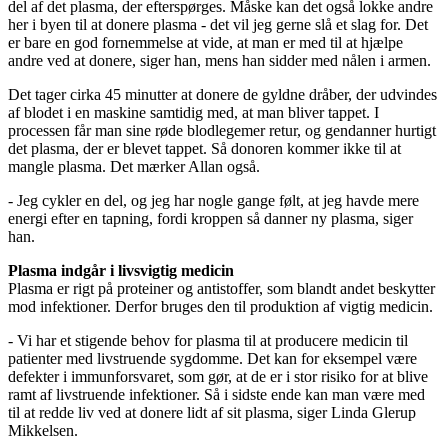
del af det plasma, der efterspørges. Måske kan det også lokke andre
her i byen til at donere plasma - det vil jeg gerne slå et slag for. Det
er bare en god fornemmelse at vide, at man er med til at hjælpe
andre ved at donere, siger han, mens han sidder med nålen i armen.
Det tager cirka 45 minutter at donere de gyldne dråber, der udvindes
af blodet i en maskine samtidig med, at man bliver tappet. I
processen får man sine røde blodlegemer retur, og gendanner hurtigt
det plasma, der er blevet tappet. Så donoren kommer ikke til at
mangle plasma. Det mærker Allan også.
- Jeg cykler en del, og jeg har nogle gange følt, at jeg havde mere
energi efter en tapning, fordi kroppen så danner ny plasma, siger
han.
Plasma indgår i livsvigtig medicin
Plasma er rigt på proteiner og antistoffer, som blandt andet beskytter
mod infektioner. Derfor bruges den til produktion af vigtig medicin.
- Vi har et stigende behov for plasma til at producere medicin til
patienter med livstruende sygdomme. Det kan for eksempel være
defekter i immunforsvaret, som gør, at de er i stor risiko for at blive
ramt af livstruende infektioner. Så i sidste ende kan man være med
til at redde liv ved at donere lidt af sit plasma, siger Linda Glerup
Mikkelsen.