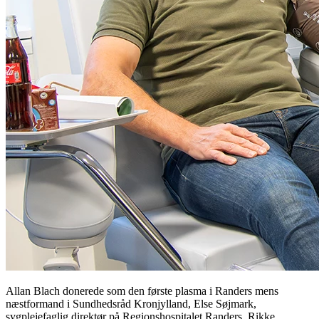
Allan Blach donerede som den første plasma i Randers mens
næstformand i Sundhedsråd Kronjylland, Else Søjmark,
sygplejefaglig direktør på Regionshospitalet Randers, Rikke