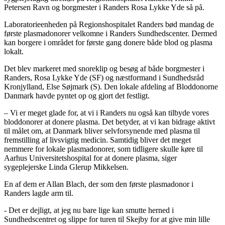
Petersen Ravn og borgmester i Randers Rosa Lykke Yde så på.
Laboratorieenheden på Regionshospitalet Randers bød mandag de
første plasmadonorer velkomne i Randers Sundhedscenter. Dermed
kan borgere i området for første gang donere både blod og plasma
lokalt.
Det blev markeret med snoreklip og besøg af både borgmester i
Randers, Rosa Lykke Yde (SF) og næstformand i Sundhedsråd
Kronjylland, Else Søjmark (S). Den lokale afdeling af Bloddonorne
Danmark havde pyntet op og gjort det festligt.
– Vi er meget glade for, at vi i Randers nu også kan tilbyde vores
bloddonorer at donere plasma. Det betyder, at vi kan bidrage aktivt
til målet om, at Danmark bliver selvforsynende med plasma til
fremstilling af livsvigtig medicin. Samtidig bliver det meget
nemmere for lokale plasmadonorer, som tidligere skulle køre til
Aarhus Universitetshospital for at donere plasma, siger
sygeplejerske Linda Glerup Mikkelsen.
En af dem er Allan Blach, der som den første plasmadonor i
Randers lagde arm til.
- Det er dejligt, at jeg nu bare lige kan smutte herned i
Sundhedscentret og slippe for turen til Skejby for at give min lille