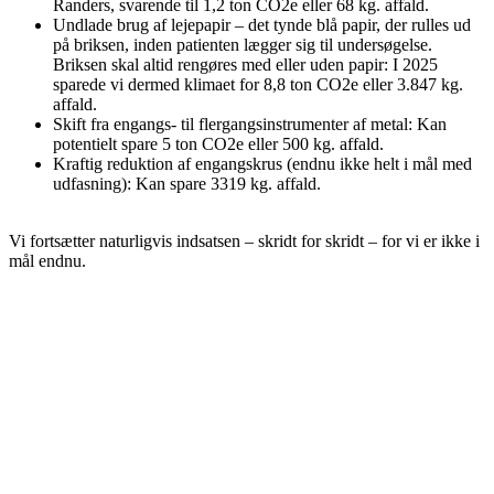
Randers, svarende til 1,2 ton CO2e eller 68 kg. affald.
Undlade brug af lejepapir – det tynde blå papir, der rulles ud
på briksen, inden patienten lægger sig til undersøgelse.
Briksen skal altid rengøres med eller uden papir: I 2025
sparede vi dermed klimaet for 8,8 ton CO2e eller 3.847 kg.
affald.
Skift fra engangs- til flergangsinstrumenter af metal: Kan
potentielt spare 5 ton CO2e eller 500 kg. affald.
Kraftig reduktion af engangskrus (endnu ikke helt i mål med
udfasning): Kan spare 3319 kg. affald.
Vi fortsætter naturligvis indsatsen – skridt for skridt – for vi er ikke i
mål endnu.