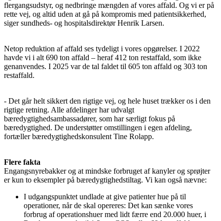
flergangsudstyr, og nedbringe mængden af vores affald. Og vi er på
rette vej, og altid uden at gå på kompromis med patientsikkerhed,
siger sundheds- og hospitalsdirektør Henrik Larsen.
Netop reduktion af affald ses tydeligt i vores opgørelser. I 2022
havde vi i alt 690 ton affald – heraf 412 ton restaffald, som ikke
genanvendes. I 2025 var de tal faldet til 605 ton affald og 303 ton
restaffald.
- Det går helt sikkert den rigtige vej, og hele huset trækker os i den
rigtige retning. Alle afdelinger har udvalgt
bæredygtighedsambassadører, som har særligt fokus på
bæredygtighed. De understøtter omstillingen i egen afdeling,
fortæller bæredygtighedskonsulent Tine Rolapp.
Flere fakta
Engangsnyrebakker og at mindske forbruget af kanyler og sprøjter
er kun to eksempler på bæredygtighedstiltag. Vi kan også nævne:
I udgangspunktet undlade at give patienter hue på til
operationer, når de skal opereres: Det kan sænke vores
forbrug af operationshuer med lidt færre end 20.000 huer, i