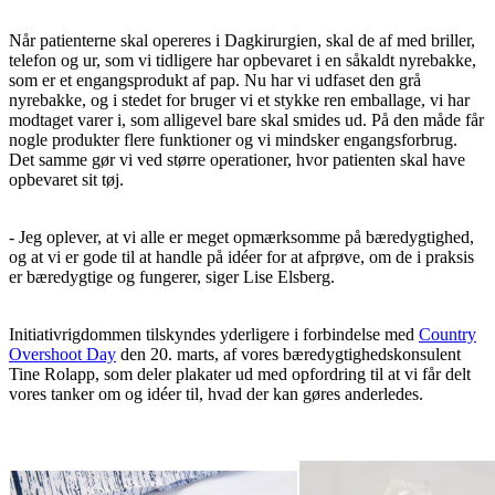
Når patienterne skal opereres i Dagkirurgien, skal de af med briller,
telefon og ur, som vi tidligere har opbevaret i en såkaldt nyrebakke,
som er et engangsprodukt af pap. Nu har vi udfaset den grå
nyrebakke, og i stedet for bruger vi et stykke ren emballage, vi har
modtaget varer i, som alligevel bare skal smides ud. På den måde får
nogle produkter flere funktioner og vi mindsker engangsforbrug.
Det samme gør vi ved større operationer, hvor patienten skal have
opbevaret sit tøj.
- Jeg oplever, at vi alle er meget opmærksomme på bæredygtighed,
og at vi er gode til at handle på idéer for at afprøve, om de i praksis
er bæredygtige og fungerer, siger Lise Elsberg.
Initiativrigdommen tilskyndes yderligere i forbindelse med
Country
Overshoot Day
den 20. marts, af vores bæredygtighedskonsulent
Tine Rolapp, som deler plakater ud med opfordring til at vi får delt
vores tanker om og idéer til, hvad der kan gøres anderledes.