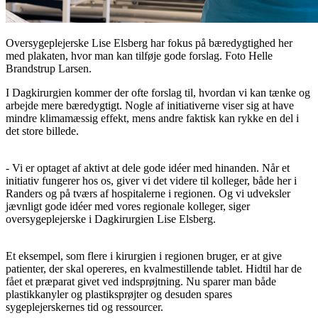
Oversygeplejerske Lise Elsberg har fokus på bæredygtighed her
med plakaten, hvor man kan tilføje gode forslag. Foto Helle
Brandstrup Larsen.
I Dagkirurgien kommer der ofte forslag til, hvordan vi kan tænke og
arbejde mere bæredygtigt. Nogle af initiativerne viser sig at have
mindre klimamæssig effekt, mens andre faktisk kan rykke en del i
det store billede.
- Vi er optaget af aktivt at dele gode idéer med hinanden. Når et
initiativ fungerer hos os, giver vi det videre til kolleger, både her i
Randers og på tværs af hospitalerne i regionen. Og vi udveksler
jævnligt gode idéer med vores regionale kolleger, siger
oversygeplejerske i Dagkirurgien Lise Elsberg.
Et eksempel, som flere i kirurgien i regionen bruger, er at give
patienter, der skal opereres, en kvalmestillende tablet. Hidtil har de
fået et præparat givet ved indsprøjtning. Nu sparer man både
plastikkanyler og plastiksprøjter og desuden spares
sygeplejerskernes tid og ressourcer.