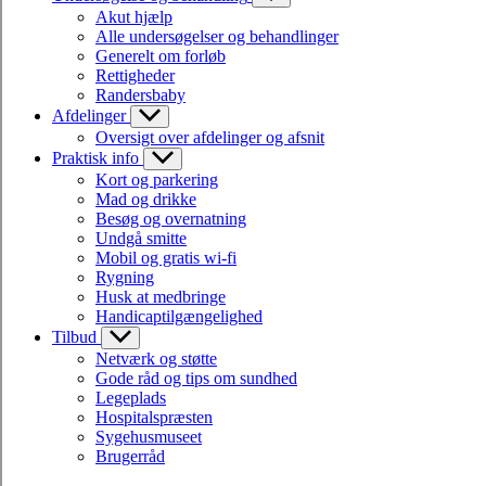
Akut hjælp
Alle undersøgelser og behandlinger
Generelt om forløb
Rettigheder
Randersbaby
Afdelinger
Oversigt over afdelinger og afsnit
Praktisk info
Kort og parkering
Mad og drikke
Besøg og overnatning
Undgå smitte
Mobil og gratis wi-fi
Rygning
Husk at medbringe
Handicaptilgængelighed
Tilbud
Netværk og støtte
Gode råd og tips om sundhed
Legeplads
Hospitalspræsten
Sygehusmuseet
Brugerråd