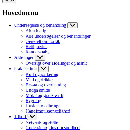
Hovedmenu
Undersøgelse og behandling
Akut hjælp
Alle undersøgelser og behandlinger
Generelt om forløb
Rettigheder
Randersbaby
Afdelinger
Oversigt over afdelinger og afsnit
Praktisk info
Kort og parkering
Mad og drikke
Besøg og overnatning
Undgå smitte
Mobil og gratis wi-fi
Rygning
Husk at medbringe
Handicaptilgængelighed
Tilbud
Netværk og støtte
Gode råd og tips om sundhed