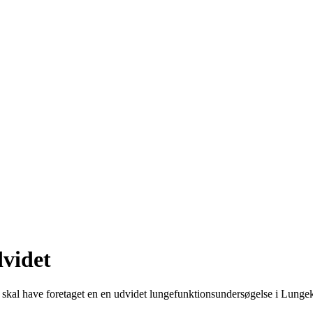
videt
al have foretaget en en udvidet lungefunktionsundersøgelse i Lungek