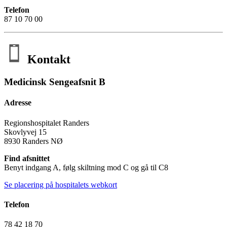
Telefon
87 10 70 00
Kontakt
Medicinsk Sengeafsnit B
Adresse
Regionshospitalet Randers
Skovlyvej 15
8930 Randers NØ
Find afsnittet
Benyt indgang A, følg skiltning mod C og gå til C8
Se placering på hospitalets webkort
Telefon
78 42 18 70