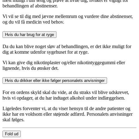
mest muligt i din seng og prøve at hvile dig, hvilket er vigtigt for
behandlingen af abstinenser.
Vi vil se til dig med jævne mellemrum og vurdere dine abstinenser,
og du vil få medicin ved behov.
Hvis du har brug for at ryge
Da du kan blive noget sløv af behandlingen, er det ikke muligt for
dig at komme udenfor sygehuset for at ryge.
Vi kan give dig nikotinplaster og/eller nikotintyggegummi eller
lignende, hvis du ønsker det.
Hvis du drikker eller ikke følger personalets anvisninger
For en ordens skyld skal du vide, at du straks vil blive udskrevet,
hvis vi opdager, at du har indtaget alkohol under indlæggelsen.
Ligeledes forventer vi, at du viser hensyn til de andre patienter og
ikke har en voldsom eller støjende adfærd. Personalets anvisninger
skal følges.
Fold ud