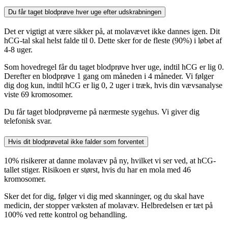
Du får taget blodprøve hver uge efter udskrabningen
Det er vigtigt at være sikker på, at molavævet ikke dannes igen. Dit
hCG-tal skal helst falde til 0. Dette sker for de fleste (90%) i løbet af
4-8 uger.
Som hovedregel får du taget blodprøve hver uge, indtil hCG er lig 0.
Derefter en blodprøve 1 gang om måneden i 4 måneder. Vi følger
dig dog kun, indtil hCG er lig 0, 2 uger i træk, hvis din vævsanalyse
viste 69 kromosomer.
Du får taget blodprøverne på nærmeste sygehus. Vi giver dig
telefonisk svar.
Hvis dit blodprøvetal ikke falder som forventet
10% risikerer at danne molavæv på ny, hvilket vi ser ved, at hCG-
tallet stiger. Risikoen er størst, hvis du har en mola med 46
kromosomer.
Sker det for dig, følger vi dig med skanninger, og du skal have
medicin, der stopper væksten af molavæv. Helbredelsen er tæt på
100% ved rette kontrol og behandling.