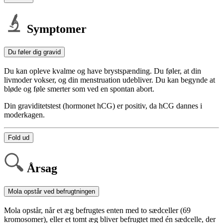
Symptomer
Du føler dig gravid
Du kan opleve kvalme og have brystspænding. Du føler, at din
livmoder vokser, og din menstruation udebliver. Du kan begynde at
bløde og føle smerter som ved en spontan abort.
Din graviditetstest (hormonet hCG) er positiv, da hCG dannes i
moderkagen.
Fold ud
Årsag
Mola opstår ved befrugtningen
Mola opstår, når et æg befrug­tes enten med to sædceller (69
kromosomer), eller et tomt æg bliver befrugtet med én sædcelle, der