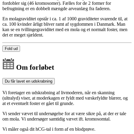
fordobler sig (46 kromosomer). Fælles for de 2 former for
befrugtning er en dobbelt mængde arveanlæg fra faderen.
En molagraviditet opstår i ca. 1 af 1000 graviditeter svarende til, at
ca. 100 kvinder årligt bliver ramt af sygdommen i Danmark. Man
kan se en tvillingegraviditet med en mola og et normalt foster, men
det er meget sjældent.
Fold ud
Om forløbet
Du får lavet en udskrabning
Vi foretager en udskrabning af livmoderen, når en skanning
(ultralyd) viser, at moderkagen er fyldt med væskefyldte blærer, og
at et eventuelt foster er gået til grunde.
Vi sender vævet til undersøgelse for at være sikre på, at der er tale
om mola. Vi undersøger samtidig vævet ift. kromosomtal.
Vi måler også dit hCG-tal i form af en blodprøve.