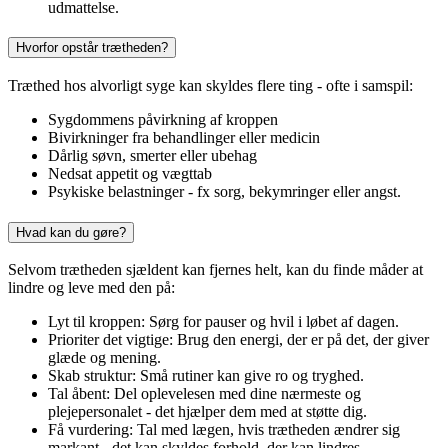
udmattelse.
Hvorfor opstår trætheden?
Træthed hos alvorligt syge kan skyldes flere ting - ofte i samspil:
Sygdommens påvirkning af kroppen
Bivirkninger fra behandlinger eller medicin
Dårlig søvn, smerter eller ubehag
Nedsat appetit og vægttab
Psykiske belastninger - fx sorg, bekymringer eller angst.
Hvad kan du gøre?
Selvom trætheden sjældent kan fjernes helt, kan du finde måder at
lindre og leve med den på:
Lyt til kroppen: Sørg for pauser og hvil i løbet af dagen.
Prioriter det vigtige: Brug den energi, der er på det, der giver
glæde og mening.
Skab struktur: Små rutiner kan give ro og tryghed.
Tal åbent: Del oplevelesen med dine nærmeste og
plejepersonalet - det hjælper dem med at støtte dig.
Få vurdering: Tal med lægen, hvis trætheden ændrer sig
markant - det kan skyldes forhold, der kan lindres.