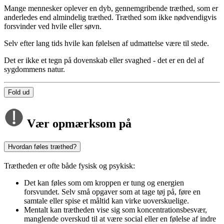
Mange mennesker oplever en dyb, gennemgribende træthed, som er
anderledes end almindelig træthed. Træthed som ikke nødvendigvis
forsvinder ved hvile eller søvn.
Selv efter lang tids hvile kan følelsen af udmattelse være til stede.
Det er ikke et tegn på dovenskab eller svaghed - det er en del af
sygdommens natur.
Fold ud
Vær opmærksom på
Hvordan føles træthed?
Trætheden er ofte både fysisk og psykisk:
Det kan føles som om kroppen er tung og energien
forsvundet. Selv små opgaver som at tage tøj på, føre en
samtale eller spise et måltid kan virke uoverskuelige.
Mentalt kan trætheden vise sig som koncentrationsbesvær,
manglende overskud til at være social eller en følelse af indre