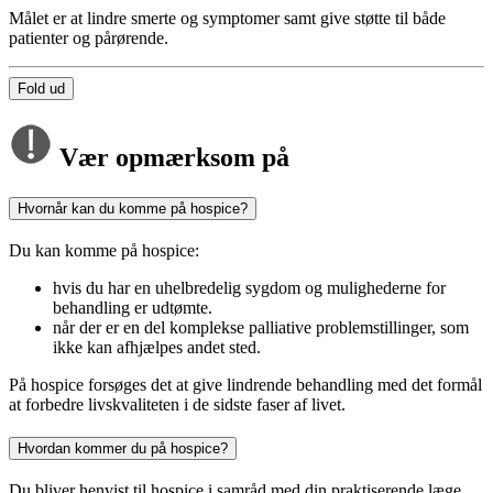
Målet er at lindre smerte og symptomer samt give støtte til både
patienter og pårørende.
Fold ud
Vær opmærksom på
Hvornår kan du komme på hospice?
Du kan komme på hospice:
hvis du har en uhelbredelig sygdom og mulighederne for
behandling
er udtømte.
når der er en del komplekse palliative problemstillinger, som
ikke kan afhjælpes andet sted.
På hospice forsøges det at give lindrende behandling med det formål
at forbedre livskvaliteten i de sidste faser af livet.
Hvordan kommer du på hospice?
Du bliver henvist til hospice i samråd med din praktiserende læge