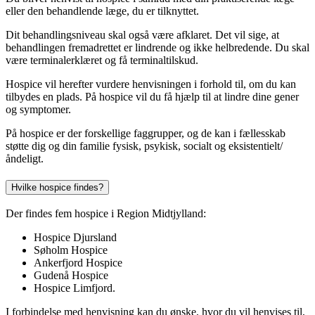
eller den behandlende læge, du er tilknyttet.
Dit behandlingsniveau skal også være afklaret. Det vil sige, at
behandlingen fremadrettet er lindrende og ikke helbredende. Du skal
være terminalerklæret og få terminaltilskud.
Hospice vil herefter vurdere henvisningen i forhold til, om du kan
tilbydes en plads. På hospice vil du få hjælp til at lindre dine gener
og symptomer.
På hospice er der forskellige faggrupper, og de kan i fællesskab
støtte dig og din familie fysisk, psykisk, socialt og eksistentielt/
åndeligt.
Hvilke hospice findes?
Der findes fem hospice i Region Midtjylland:
Hospice Djursland
Søholm Hospice
Ankerfjord Hospice
Gudenå Hospice
Hospice Limfjord.
I forbindelse med henvisning kan du ønske, hvor du vil henvises til,