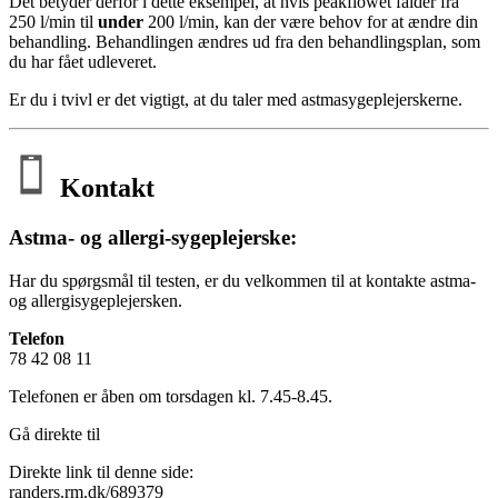
Det betyder derfor i dette eksempel, at hvis peakflowet falder fra
250 l/min til
under
200 l/min, kan der være behov for at ændre din
behandling. Behandlingen ændres ud fra den behandlingsplan, som
du har fået udleveret.
Er du i tvivl er det vigtigt, at du taler med astmasygeplejerskerne.
Kontakt
Astma- og allergi-sygeplejerske:
Har du spørgsmål til testen, er du velkommen til at kontakte astma-
og allergisygeplejersken.
Telefon
78 42 08 11
Telefonen er åben om torsdagen kl. 7.45-8.45.
Gå direkte til
Direkte link til denne side:
randers.rm.dk/689379