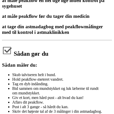
at måle peakflow en hel uge lige inden kontrol på
sygehuset
at måle peakflow før du tager din medicin
at tage din astmadagbog med peakflowmålinger
med til kontrol i astmaklinikken
Sådan gør du
Sådan måler du:
Skub talviseren helt i bund.
Hold peakflow-meteret vandret.
Tag en dyb indånding.
Bid sammen om mundstykket og luk læberne til rundt
om mundstykket.
Giv et kort, men hård pust - alt hvad du kan!
Aflæs dit peakflow.
Pust i alt 3 gange - så hårdt du kan.
Skriv det højeste tal af de 3 målinger i din astmadagbog.