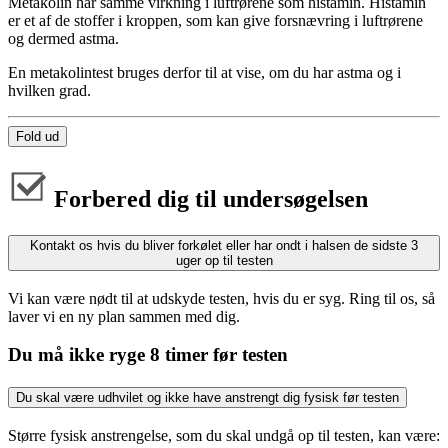
Metakolin har samme virkning i luftrørene som histamin. Histamin
er et af de stoffer i kroppen, som kan give forsnævring i luftrørene
og dermed astma.
En metakolintest bruges derfor til at vise, om du har astma og i
hvilken grad.
Fold ud
Forbered dig til undersøgelsen
Kontakt os hvis du bliver forkølet eller har ondt i halsen de sidste 3
uger op til testen
Vi kan være nødt til at udskyde testen, hvis du er syg. Ring til os, så
laver vi en ny plan sammen med dig.
Du må ikke ryge 8 timer før testen
Du skal være udhvilet og ikke have anstrengt dig fysisk før testen
Større fysisk anstrengelse, som du skal undgå op til testen, kan være: