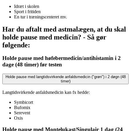
Idræt i skolen
Sport i fritiden
En tur i træningscenteret mv.
Har du aftalt med astmalægen, at du skal
holde pause med medicin? - Så gør
følgende:
Holde pause med høfebermedicin/antihistamin i 2
dage (48 timer) før testen
Holde pause med langtidsvirkende anfaldsmedicin ("grøn") i 2 døgn (48
timer)
Langtidsvirkende anfaldsmedicin kan fx hedde:
Symbicort
Bufomix
Serevent
Oxis
Holde pause med Montelukast/Singulair 1 dag (24