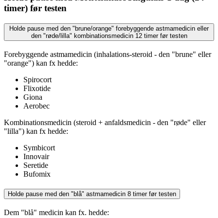
timer) før testen
Holde pause med den "brune/orange" forebyggende astmamedicin eller
den "røde/lilla" kombinationsmedicin 12 timer før testen
Forebyggende astmamedicin (inhalations-steroid - den "brune" eller
"orange") kan fx hedde:
Spirocort
Flixotide
Giona
Aerobec
Kombinationsmedicin (steroid + anfaldsmedicin - den "røde" eller
"lilla") kan fx hedde:
Symbicort
Innovair
Seretide
Bufomix
Holde pause med den "blå" astmamedicin 8 timer før testen
Dem "blå" medicin kan fx. hedde: