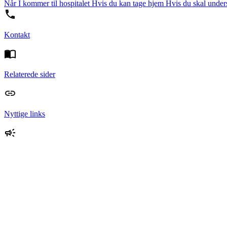
Når I kommer til hospitalet
Hvis du kan tage hjem
Hvis du skal unders
Kontakt
Relaterede sider
Nyttige links