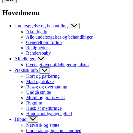
Hovedmenu
Undersøgelse og behandling
Akut hjælp
Alle undersøgelser og behandlinger
Generelt om forløb
Rettigheder
Randersbaby
Afdelinger
Oversigt over afdelinger og afsnit
Praktisk info
Kort og parkering
Mad og drikke
Besøg og overnatning
Undgå smitte
Mobil og gratis wi-fi
Rygning
Husk at medbringe
Handicaptilgængelighed
Tilbud
Netværk og støtte
Gode råd og tips om sundhed